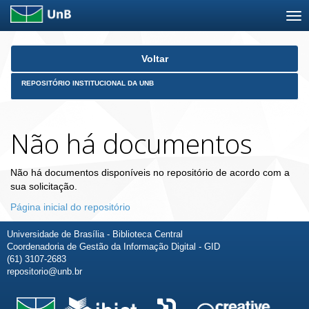
Skip
Voltar
navigation
REPOSITÓRIO INSTITUCIONAL DA UNB
Não há documentos
Não há documentos disponíveis no repositório de acordo com a
sua solicitação.
Página inicial do repositório
Universidade de Brasília - Biblioteca Central
Coordenadoria de Gestão da Informação Digital - GID
(61) 3107-2683
repositorio@unb.br