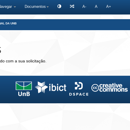
Navegar
Documentos
A-
A
A+
NAL DA UNB
s
do com a sua solicitação.