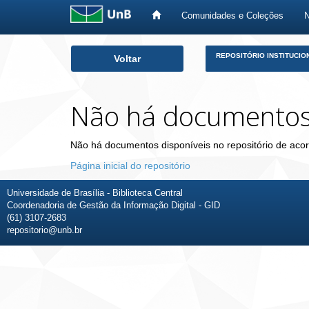
Comunidades e Coleções
Skip
REPOSITÓRIO INSTITUCIO
Voltar
navigation
Não há documento
Não há documentos disponíveis no repositório de acor
Página inicial do repositório
Universidade de Brasília - Biblioteca Central
Coordenadoria de Gestão da Informação Digital - GID
(61) 3107-2683
repositorio@unb.br