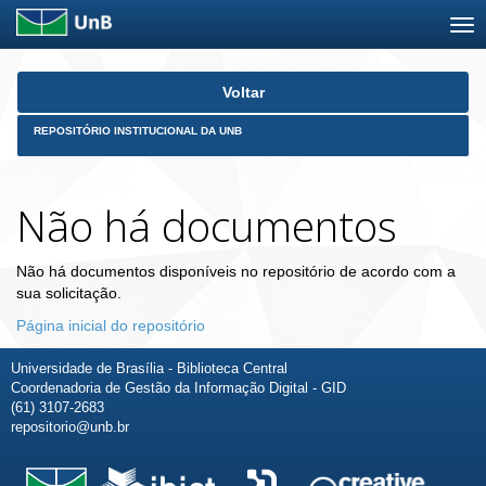
Skip
Voltar
navigation
REPOSITÓRIO INSTITUCIONAL DA UNB
Não há documentos
Não há documentos disponíveis no repositório de acordo com a
sua solicitação.
Página inicial do repositório
Universidade de Brasília - Biblioteca Central
Coordenadoria de Gestão da Informação Digital - GID
(61) 3107-2683
repositorio@unb.br