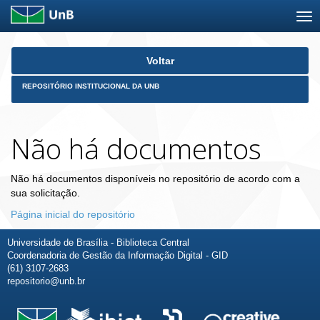
Skip
Voltar
navigation
REPOSITÓRIO INSTITUCIONAL DA UNB
Não há documentos
Não há documentos disponíveis no repositório de acordo com a
sua solicitação.
Página inicial do repositório
Universidade de Brasília - Biblioteca Central
Coordenadoria de Gestão da Informação Digital - GID
(61) 3107-2683
repositorio@unb.br