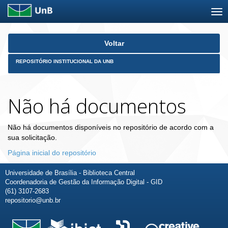
Skip
Voltar
navigation
REPOSITÓRIO INSTITUCIONAL DA UNB
Não há documentos
Não há documentos disponíveis no repositório de acordo com a
sua solicitação.
Página inicial do repositório
Universidade de Brasília - Biblioteca Central
Coordenadoria de Gestão da Informação Digital - GID
(61) 3107-2683
repositorio@unb.br