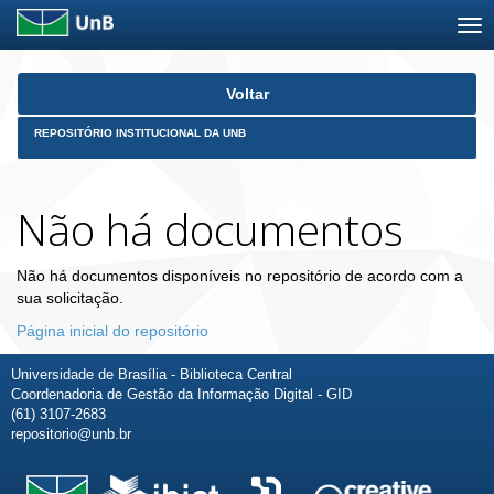
Skip
Voltar
navigation
REPOSITÓRIO INSTITUCIONAL DA UNB
Não há documentos
Não há documentos disponíveis no repositório de acordo com a
sua solicitação.
Página inicial do repositório
Universidade de Brasília - Biblioteca Central
Coordenadoria de Gestão da Informação Digital - GID
(61) 3107-2683
repositorio@unb.br