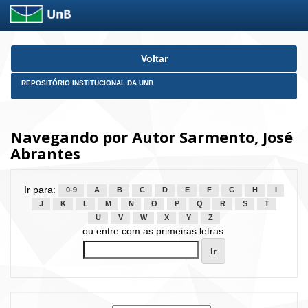
Skip
Voltar
navigation
REPOSITÓRIO INSTITUCIONAL DA UNB
Navegando por Autor Sarmento, José
Abrantes
Ir para:
0-9
A
B
C
D
E
F
G
H
I
J
K
L
M
N
O
P
Q
R
S
T
U
V
W
X
Y
Z
ou entre com as primeiras letras: