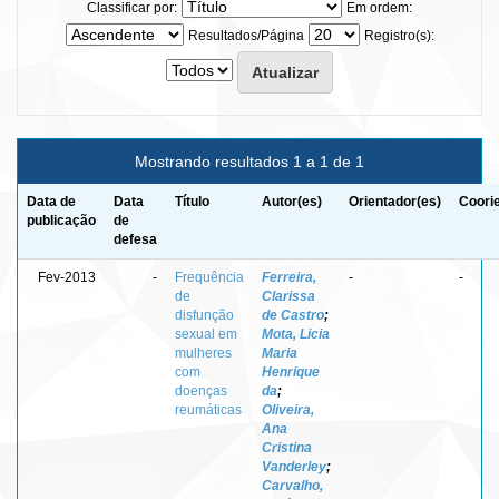
Classificar por:
Em ordem:
Resultados/Página
Registro(s):
Mostrando resultados 1 a 1 de 1
Data de
Data
Título
Autor(es)
Orientador(es)
Coori
publicação
de
defesa
Fev-2013
-
Frequência
Ferreira,
-
-
de
Clarissa
disfunção
de Castro
;
sexual em
Mota, Licia
mulheres
Maria
com
Henrique
doenças
da
;
reumáticas
Oliveira,
Ana
Cristina
Vanderley
;
Carvalho,