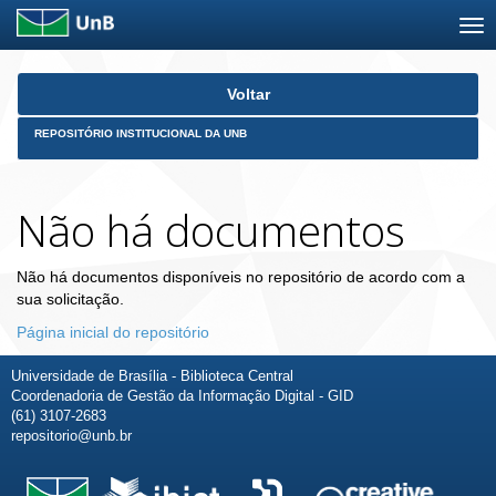
Skip
Voltar
navigation
REPOSITÓRIO INSTITUCIONAL DA UNB
Não há documentos
Não há documentos disponíveis no repositório de acordo com a
sua solicitação.
Página inicial do repositório
Universidade de Brasília - Biblioteca Central
Coordenadoria de Gestão da Informação Digital - GID
(61) 3107-2683
repositorio@unb.br