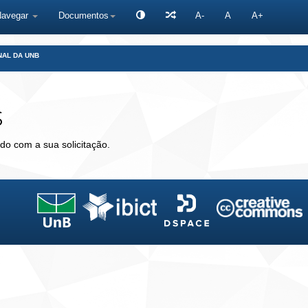
Navegar
Documentos
A-
A
A+
NAL DA UNB
s
do com a sua solicitação.