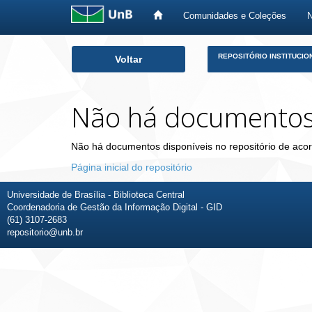
Comunidades e Coleções
Skip
REPOSITÓRIO INSTITUCIO
Voltar
navigation
Não há documento
Não há documentos disponíveis no repositório de acor
Página inicial do repositório
Universidade de Brasília - Biblioteca Central
Coordenadoria de Gestão da Informação Digital - GID
(61) 3107-2683
repositorio@unb.br