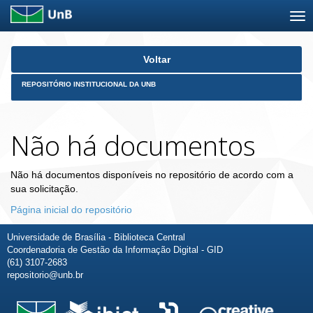
Skip
Voltar
navigation
REPOSITÓRIO INSTITUCIONAL DA UNB
Não há documentos
Não há documentos disponíveis no repositório de acordo com a
sua solicitação.
Página inicial do repositório
Universidade de Brasília - Biblioteca Central
Coordenadoria de Gestão da Informação Digital - GID
(61) 3107-2683
repositorio@unb.br