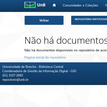
Comunidades e Coleções
Skip
REPOSITÓRIO INSTITUCIO
Voltar
navigation
Não há documento
Não há documentos disponíveis no repositório de acor
Página inicial do repositório
Universidade de Brasília - Biblioteca Central
Coordenadoria de Gestão da Informação Digital - GID
(61) 3107-2683
repositorio@unb.br