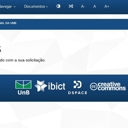
Navegar
Documentos
A-
A
A+
NAL DA UNB
s
do com a sua solicitação.