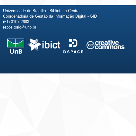
Universidade de Brasília - Biblioteca Central
Coordenadoria de Gestão da Informação Digital - GID
(61) 3107-2683
repositorio@unb.br
Fale conosco
Sobre