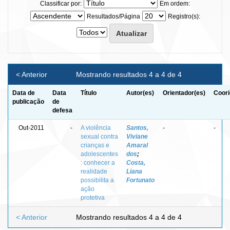
Classificar por:
Em ordem:
Resultados/Página
Registro(s):
< Anterior
Mostrando resultados 4 a 4 de 4
Data de
Data
Título
Autor(es)
Orientador(es)
Coori
publicação
de
defesa
Out-2011
-
A violência
Santos,
-
-
sexual contra
Viviane
crianças e
Amaral
adolescentes
dos
;
: conhecer a
Costa,
realidade
Liana
possibilita a
Fortunato
ação
protetiva
< Anterior
Mostrando resultados 4 a 4 de 4