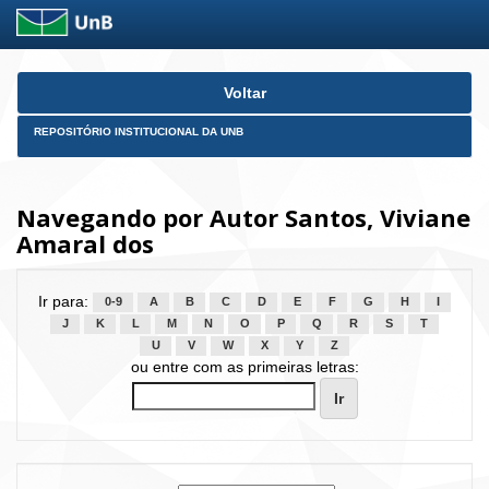
Skip
Voltar
navigation
REPOSITÓRIO INSTITUCIONAL DA UNB
Navegando por Autor Santos, Viviane
Amaral dos
Ir para:
0-9
A
B
C
D
E
F
G
H
I
J
K
L
M
N
O
P
Q
R
S
T
U
V
W
X
Y
Z
ou entre com as primeiras letras: