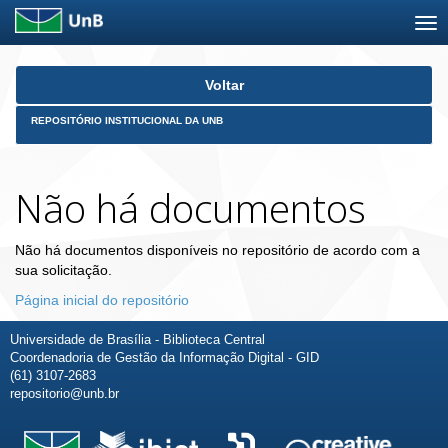
Skip
Voltar
navigation
REPOSITÓRIO INSTITUCIONAL DA UNB
Não há documentos
Não há documentos disponíveis no repositório de acordo com a
sua solicitação.
Página inicial do repositório
Universidade de Brasília - Biblioteca Central
Coordenadoria de Gestão da Informação Digital - GID
(61) 3107-2683
repositorio@unb.br