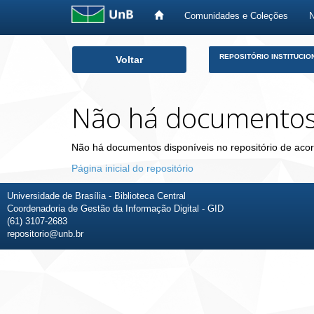
Comunidades e Coleções
Skip
REPOSITÓRIO INSTITUCIO
Voltar
navigation
Não há documento
Não há documentos disponíveis no repositório de acor
Página inicial do repositório
Universidade de Brasília - Biblioteca Central
Coordenadoria de Gestão da Informação Digital - GID
(61) 3107-2683
repositorio@unb.br