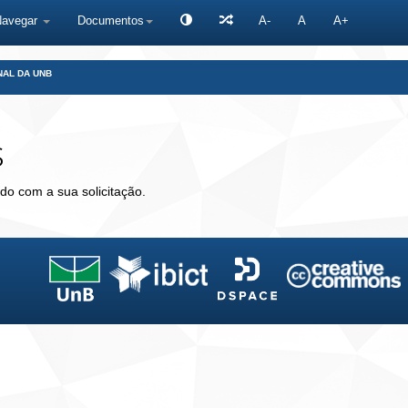
Navegar
Documentos
A-
A
A+
NAL DA UNB
s
do com a sua solicitação.