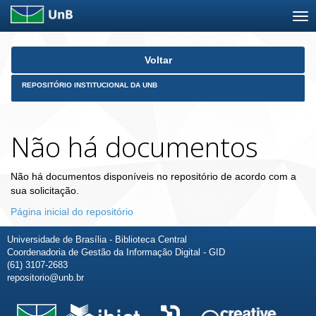
Skip
Voltar
navigation
REPOSITÓRIO INSTITUCIONAL DA UNB
Não há documentos
Não há documentos disponíveis no repositório de acordo com a
sua solicitação.
Página inicial do repositório
Universidade de Brasília - Biblioteca Central
Coordenadoria de Gestão da Informação Digital - GID
(61) 3107-2683
repositorio@unb.br