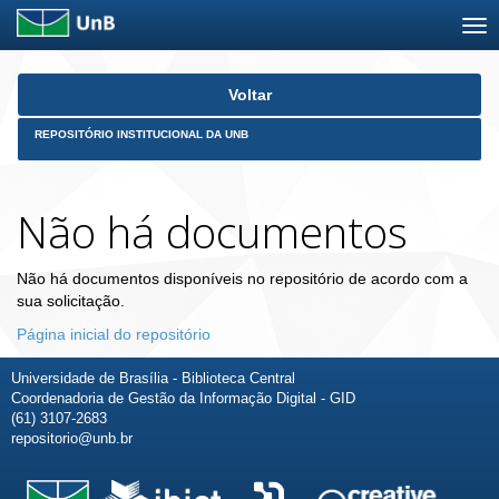
Skip
Voltar
navigation
REPOSITÓRIO INSTITUCIONAL DA UNB
Não há documentos
Não há documentos disponíveis no repositório de acordo com a
sua solicitação.
Página inicial do repositório
Universidade de Brasília - Biblioteca Central
Coordenadoria de Gestão da Informação Digital - GID
(61) 3107-2683
repositorio@unb.br