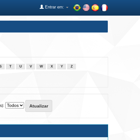
Entrar em:
S
T
U
V
W
X
Y
Z
s):