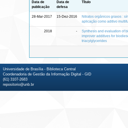
Data de
Data de
Título
publicação
defesa
28-Mar-2017
15-Dez-2016
Nitratos orgânicos graxos : s
aplicação como aditivo multif
2018
-
Synthesis and evaluation of 
improver additives for biodie
triacylglycerides
Universidade de Brasília - Biblioteca Central
Coordenadoria de Gestão da Informação Digital - GID
(61) 3107-2683
repositorio@unb.br