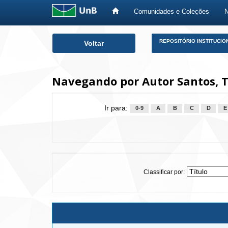
Comunidades e Coleções
Skip
REPOSITÓRIO INSTITUCIO
Voltar
navigation
Navegando por Autor Santos, T
Ir para:
0-9
A
B
C
D
E
Classificar por: