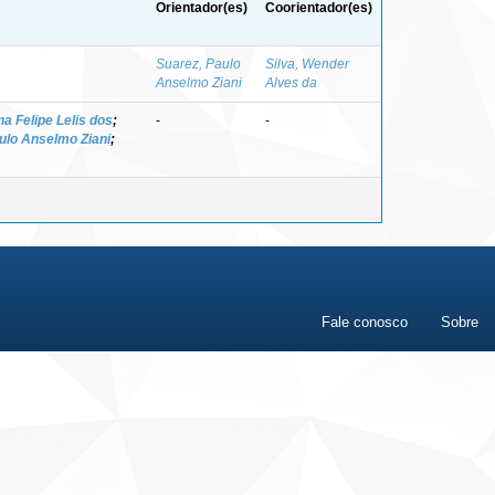
Orientador(es)
Coorientador(es)
Suarez, Paulo
Silva, Wender
Anselmo Ziani
Alves da
a Felipe Lelis dos
;
-
-
ulo Anselmo Ziani
;
Fale conosco
Sobre