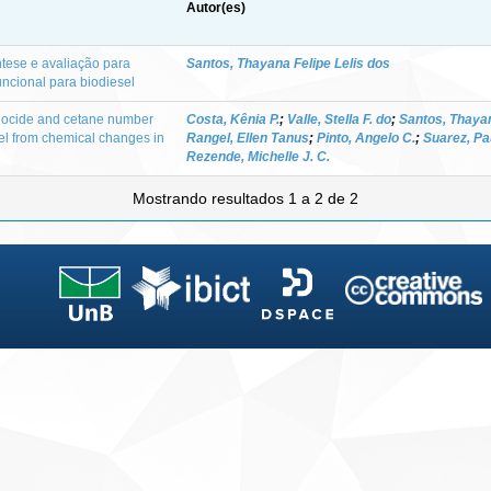
Autor(es)
íntese e avaliação para
Santos, Thayana Felipe Lelis dos
uncional para biodiesel
biocide and cetane number
Costa, Kênia P.
;
Valle, Stella F. do
;
Santos, Thayan
sel from chemical changes in
Rangel, Ellen Tanus
;
Pinto, Angelo C.
;
Suarez, Pa
Rezende, Michelle J. C.
Mostrando resultados 1 a 2 de 2