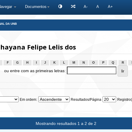
Navegar
Documentos
A-
A
A+
NAL DA UNB
hayana Felipe Lelis dos
F
G
H
I
J
K
L
M
N
O
P
Q
R
ou entre com as primeiras letras:
Em ordem:
Resultados/Página
Registro(
Mostrando resultados 1 a 2 de 2