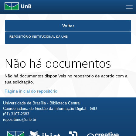
Skip
Voltar
navigation
REPOSITÓRIO INSTITUCIONAL DA UNB
Não há documentos
Não há documentos disponíveis no repositório de acordo com a
sua solicitação.
Página inicial do repositório
Universidade de Brasília - Biblioteca Central
Coordenadoria de Gestão da Informação Digital - GID
(61) 3107-2683
repositorio@unb.br