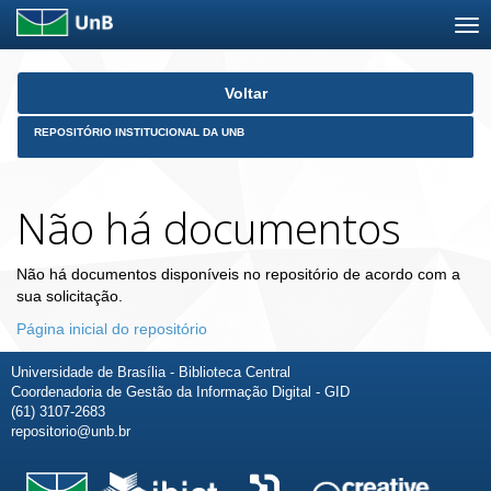
Skip
Voltar
navigation
REPOSITÓRIO INSTITUCIONAL DA UNB
Não há documentos
Não há documentos disponíveis no repositório de acordo com a
sua solicitação.
Página inicial do repositório
Universidade de Brasília - Biblioteca Central
Coordenadoria de Gestão da Informação Digital - GID
(61) 3107-2683
repositorio@unb.br