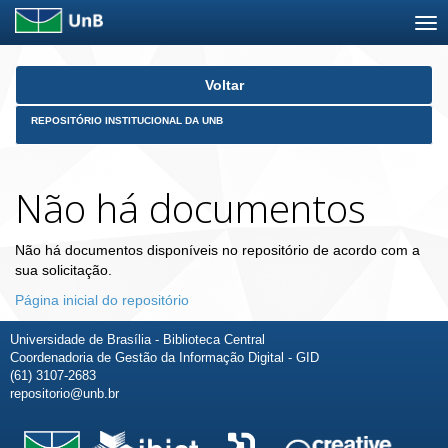
Skip
Voltar
navigation
REPOSITÓRIO INSTITUCIONAL DA UNB
Não há documentos
Não há documentos disponíveis no repositório de acordo com a
sua solicitação.
Página inicial do repositório
Universidade de Brasília - Biblioteca Central
Coordenadoria de Gestão da Informação Digital - GID
(61) 3107-2683
repositorio@unb.br