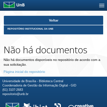
Skip
Voltar
navigation
REPOSITÓRIO INSTITUCIONAL DA UNB
Não há documentos
Não há documentos disponíveis no repositório de acordo com a
sua solicitação.
Página inicial do repositório
Universidade de Brasília - Biblioteca Central
Coordenadoria de Gestão da Informação Digital - GID
(61) 3107-2683
repositorio@unb.br