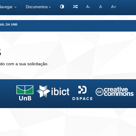
Navegar
Documentos
A-
A
A+
NAL DA UNB
s
do com a sua solicitação.