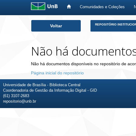
Comunidades e Coleções
Skip
REPOSITÓRIO INSTITUCIO
Voltar
navigation
Não há documento
Não há documentos disponíveis no repositório de acor
Página inicial do repositório
Universidade de Brasília - Biblioteca Central
Coordenadoria de Gestão da Informação Digital - GID
(61) 3107-2683
repositorio@unb.br