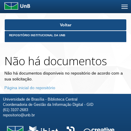
Skip
Voltar
navigation
REPOSITÓRIO INSTITUCIONAL DA UNB
Não há documentos
Não há documentos disponíveis no repositório de acordo com a
sua solicitação.
Página inicial do repositório
Universidade de Brasília - Biblioteca Central
Coordenadoria de Gestão da Informação Digital - GID
(61) 3107-2683
repositorio@unb.br