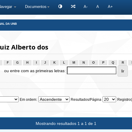
Navegar
Documentos
A-
A
A+
NAL DA UNB
uiz Alberto dos
F
G
H
I
J
K
L
M
N
O
P
Q
R
ou entre com as primeiras letras:
Em ordem:
Resultados/Página
Registro(
Mostrando resultados 1 a 1 de 1