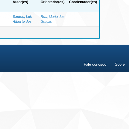
Autor(es)
Orientador(es)
Coorientador(es)
Santos, Luiz
Rua, Maria das
-
Alberto dos
Graças
Fale conosco
Sobre