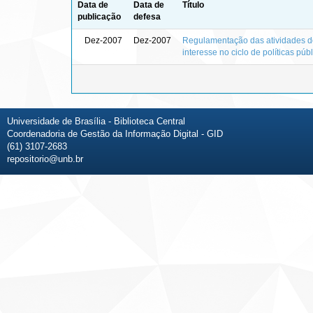
Data de
Data de
Título
publicação
defesa
Dez-2007
Dez-2007
Regulamentação das atividades de 
interesse no ciclo de políticas pú
Universidade de Brasília - Biblioteca Central
Coordenadoria de Gestão da Informação Digital - GID
(61) 3107-2683
repositorio@unb.br