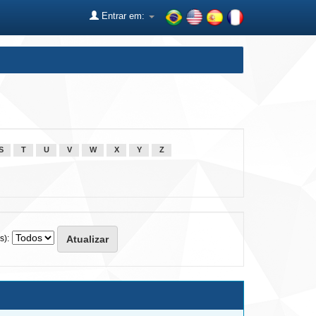
Entrar em:
S
T
U
V
W
X
Y
Z
s):