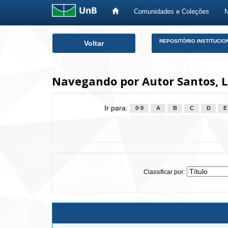
Comunidades e Coleções
Skip
REPOSITÓRIO INSTITUCIO
Voltar
navigation
Navegando por Autor Santos, L
Ir para:
0-9
A
B
C
D
E
Classificar por: