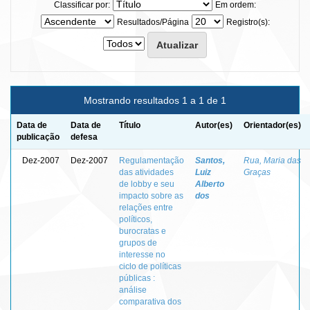
Classificar por:
Em ordem:
Resultados/Página
Registro(s):
Mostrando resultados 1 a 1 de 1
Data de
Data de
Título
Autor(es)
Orientador(es)
publicação
defesa
Dez-2007
Dez-2007
Regulamentação
Santos,
Rua, Maria das
das atividades
Luiz
Graças
de lobby e seu
Alberto
impacto sobre as
dos
relações entre
políticos,
burocratas e
grupos de
interesse no
ciclo de políticas
públicas :
análise
comparativa dos