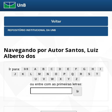
Skip
Voltar
navigation
REPOSITÓRIO INSTITUCIONAL DA UNB
Navegando por Autor Santos, Luiz
Alberto dos
Ir para:
0-9
A
B
C
D
E
F
G
H
I
J
K
L
M
N
O
P
Q
R
S
T
U
V
W
X
Y
Z
ou entre com as primeiras letras: