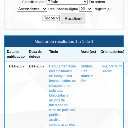
Classificar por:
Em ordem:
Resultados/Página
Registro(s):
Mostrando resultados 1 a 1 de 1
Data de
Data de
Título
Autor(es)
Orientador(es)
publicação
defesa
Dez-2007
Dez-2007
Regulamentação
Santos,
Rua, Maria das
das atividades
Luiz
Graças
de lobby e seu
Alberto
impacto sobre as
dos
relações entre
políticos,
burocratas e
grupos de
interesse no
ciclo de políticas
públicas :
análise
comparativa dos