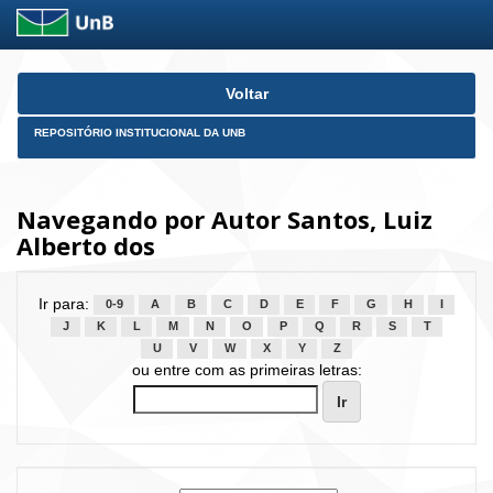
Skip
Voltar
navigation
REPOSITÓRIO INSTITUCIONAL DA UNB
Navegando por Autor Santos, Luiz
Alberto dos
Ir para:
0-9
A
B
C
D
E
F
G
H
I
J
K
L
M
N
O
P
Q
R
S
T
U
V
W
X
Y
Z
ou entre com as primeiras letras: