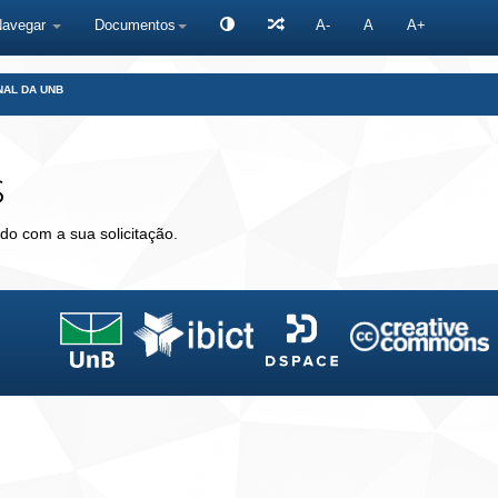
Navegar
Documentos
A-
A
A+
NAL DA UNB
s
do com a sua solicitação.