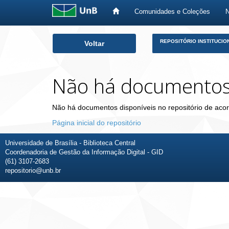
Comunidades e Coleções
Skip
REPOSITÓRIO INSTITUCIO
Voltar
navigation
Não há documento
Não há documentos disponíveis no repositório de acor
Página inicial do repositório
Universidade de Brasília - Biblioteca Central
Coordenadoria de Gestão da Informação Digital - GID
(61) 3107-2683
repositorio@unb.br