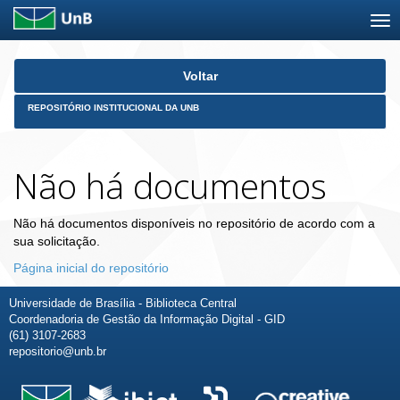
Skip
Voltar
navigation
REPOSITÓRIO INSTITUCIONAL DA UNB
Não há documentos
Não há documentos disponíveis no repositório de acordo com a
sua solicitação.
Página inicial do repositório
Universidade de Brasília - Biblioteca Central
Coordenadoria de Gestão da Informação Digital - GID
(61) 3107-2683
repositorio@unb.br