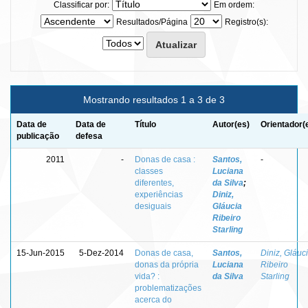
Classificar por:
Em ordem:
Resultados/Página
Registro(s):
Mostrando resultados 1 a 3 de 3
Data de
Data de
Título
Autor(es)
Orientador(
publicação
defesa
2011
-
Donas de casa :
Santos,
-
classes
Luciana
diferentes,
da Silva
;
experiências
Diniz,
desiguais
Gláucia
Ribeiro
Starling
15-Jun-2015
5-Dez-2014
Donas de casa,
Santos,
Diniz, Gláuc
donas da própria
Luciana
Ribeiro
vida? :
da Silva
Starling
problematizações
acerca do