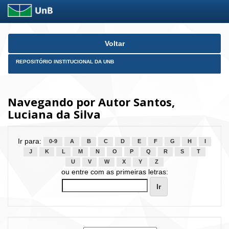
Skip
Voltar
navigation
REPOSITÓRIO INSTITUCIONAL DA UNB
Navegando por Autor Santos,
Luciana da Silva
Ir para:
0-9
A
B
C
D
E
F
G
H
I
J
K
L
M
N
O
P
Q
R
S
T
U
V
W
X
Y
Z
ou entre com as primeiras letras: