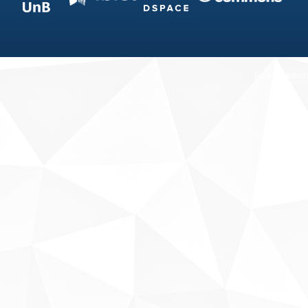
Fale conosco
Sobre