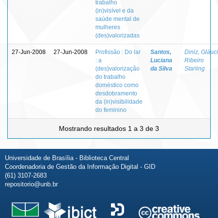
trabalho
(in)visível e da
saúde mental de
mulheres
(des)valorizadas
27-Jun-2008
27-Jun-2008
Profissão : Do lar
Santos,
Diniz, Gláuc
: a
Luciana
Ribeiro
(des)valorização
da Silva
Starling
do trabalho
doméstico como
desdobramento
da (in)visibilidade
do feminino
Mostrando resultados 1 a 3 de 3
Universidade de Brasília - Biblioteca Central
Coordenadoria de Gestão da Informação Digital - GID
(61) 3107-2683
repositorio@unb.br