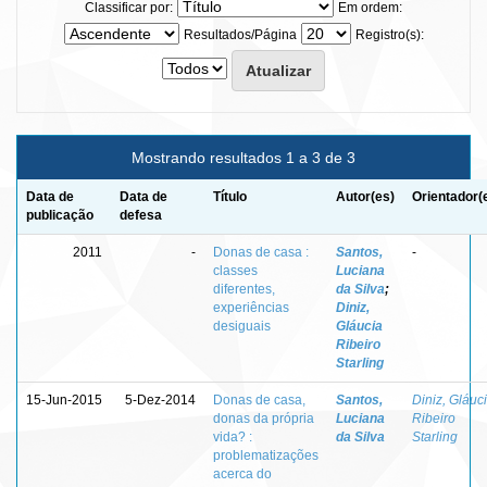
Classificar por:
Em ordem:
Resultados/Página
Registro(s):
Mostrando resultados 1 a 3 de 3
Data de
Data de
Título
Autor(es)
Orientador(
publicação
defesa
2011
-
Donas de casa :
Santos,
-
classes
Luciana
diferentes,
da Silva
;
experiências
Diniz,
desiguais
Gláucia
Ribeiro
Starling
15-Jun-2015
5-Dez-2014
Donas de casa,
Santos,
Diniz, Gláuc
donas da própria
Luciana
Ribeiro
vida? :
da Silva
Starling
problematizações
acerca do