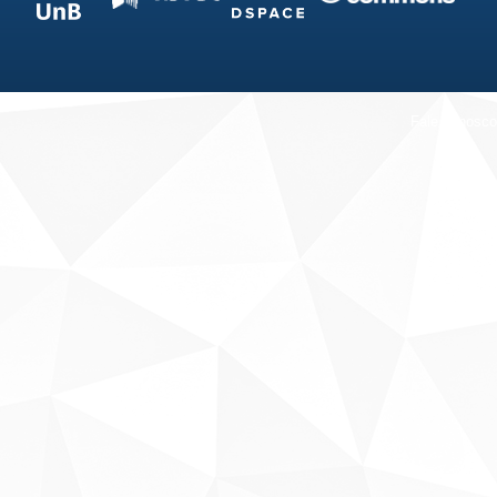
Fale conosco
Sobre