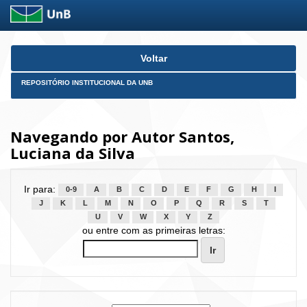
Skip
Voltar
navigation
REPOSITÓRIO INSTITUCIONAL DA UNB
Navegando por Autor Santos,
Luciana da Silva
Ir para:
0-9
A
B
C
D
E
F
G
H
I
J
K
L
M
N
O
P
Q
R
S
T
U
V
W
X
Y
Z
ou entre com as primeiras letras: