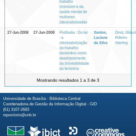
trabalho
(in)visível e da
saúde mental de
mulheres
(des)valorizadas
27-Jun-2008
27-Jun-2008
Profissão : Do lar
Santos,
Diniz, Gláuc
: a
Luciana
Ribeiro
(des)valorização
da Silva
Starling
do trabalho
doméstico como
desdobramento
da (in)visibilidade
do feminino
Mostrando resultados 1 a 3 de 3
Universidade de Brasília - Biblioteca Central
Coordenadoria de Gestão da Informação Digital - GID
(61) 3107-2683
repositorio@unb.br