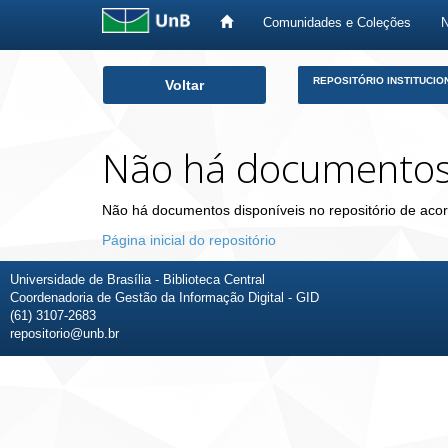
Comunidades e Coleções
Skip
REPOSITÓRIO INSTITUCIO
Voltar
navigation
Não há documento
Não há documentos disponíveis no repositório de acor
Página inicial do repositório
Universidade de Brasília - Biblioteca Central
Coordenadoria de Gestão da Informação Digital - GID
(61) 3107-2683
repositorio@unb.br