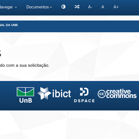
Navegar
Documentos
A-
A
A+
NAL DA UNB
s
do com a sua solicitação.