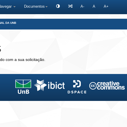
Navegar
Documentos
A-
A
A+
NAL DA UNB
s
do com a sua solicitação.