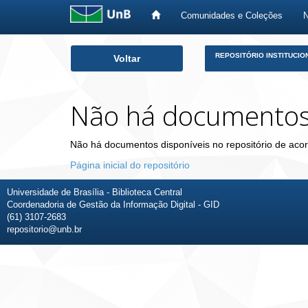
Comunidades e Coleções
Skip
REPOSITÓRIO INSTITUCIO
Voltar
navigation
Não há documento
Não há documentos disponíveis no repositório de acor
Página inicial do repositório
Universidade de Brasília - Biblioteca Central
Coordenadoria de Gestão da Informação Digital - GID
(61) 3107-2683
repositorio@unb.br