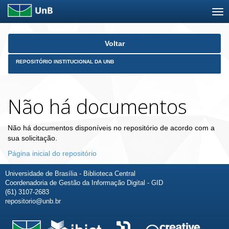
Skip
Voltar
navigation
REPOSITÓRIO INSTITUCIONAL DA UNB
Não há documentos
Não há documentos disponíveis no repositório de acordo com a
sua solicitação.
Página inicial do repositório
Universidade de Brasília - Biblioteca Central
Coordenadoria de Gestão da Informação Digital - GID
(61) 3107-2683
repositorio@unb.br