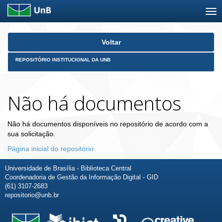
Skip
Voltar
navigation
REPOSITÓRIO INSTITUCIONAL DA UNB
Não há documentos
Não há documentos disponíveis no repositório de acordo com a
sua solicitação.
Página inicial do repositório
Universidade de Brasília - Biblioteca Central
Coordenadoria de Gestão da Informação Digital - GID
(61) 3107-2683
repositorio@unb.br