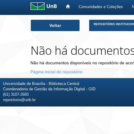
Comunidades e Coleções
Skip
REPOSITÓRIO INSTITUCIO
Voltar
navigation
Não há documento
Não há documentos disponíveis no repositório de acor
Página inicial do repositório
Universidade de Brasília - Biblioteca Central
Coordenadoria de Gestão da Informação Digital - GID
(61) 3107-2683
repositorio@unb.br