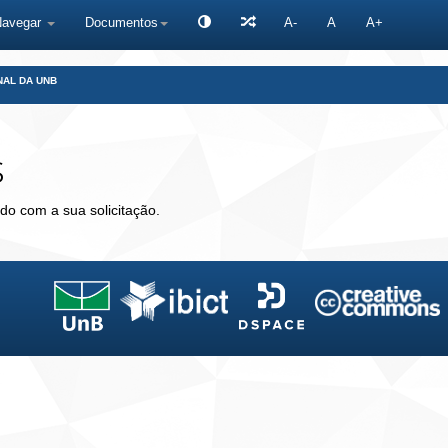
Navegar
Documentos
A-
A
A+
NAL DA UNB
s
do com a sua solicitação.