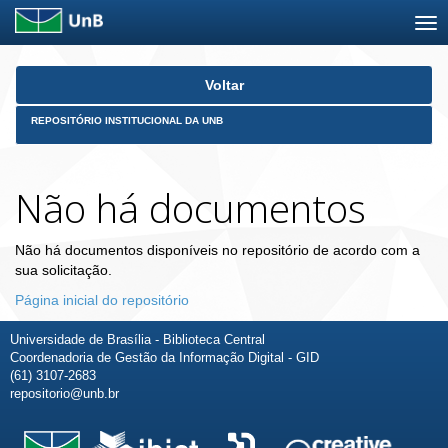
Skip
Voltar
navigation
REPOSITÓRIO INSTITUCIONAL DA UNB
Não há documentos
Não há documentos disponíveis no repositório de acordo com a
sua solicitação.
Página inicial do repositório
Universidade de Brasília - Biblioteca Central
Coordenadoria de Gestão da Informação Digital - GID
(61) 3107-2683
repositorio@unb.br