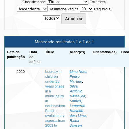
Classificar por:
Em ordem:
Resultados/Página
Registro(s):
Mostrando resultados 1 a 1 de 1
Data de
Data
Título
Autor(es)
Orientador(es)
Coor
publicação
de
defesa
2020
-
Leprosy in
Lima Neto,
-
-
children
Pedro
under 15
Martins
;
years of age
Silva,
in a
Antônio
municipality
Rafael da
;
in
Santos,
northeastern
Leonardo
Brazil :
Hunaldo
evolutionary
dos
;
Lima,
aspects from
Raina
2003 to
Jansen