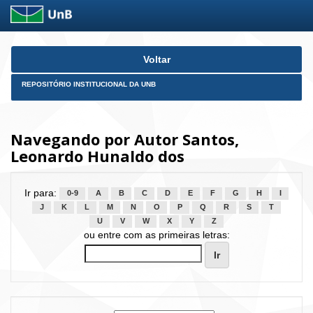
Skip
Voltar
navigation
REPOSITÓRIO INSTITUCIONAL DA UNB
Navegando por Autor Santos,
Leonardo Hunaldo dos
Ir para:
0-9
A
B
C
D
E
F
G
H
I
J
K
L
M
N
O
P
Q
R
S
T
U
V
W
X
Y
Z
ou entre com as primeiras letras: