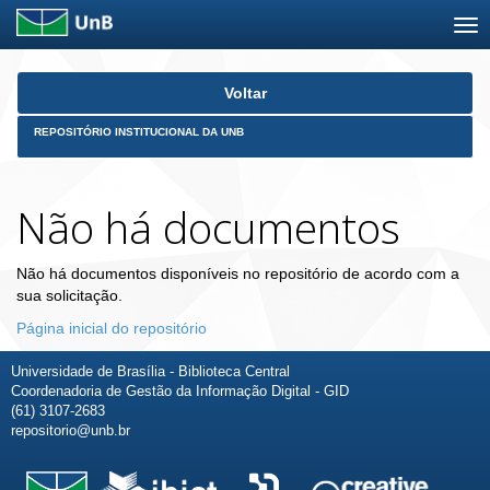
Skip
Voltar
navigation
REPOSITÓRIO INSTITUCIONAL DA UNB
Não há documentos
Não há documentos disponíveis no repositório de acordo com a
sua solicitação.
Página inicial do repositório
Universidade de Brasília - Biblioteca Central
Coordenadoria de Gestão da Informação Digital - GID
(61) 3107-2683
repositorio@unb.br