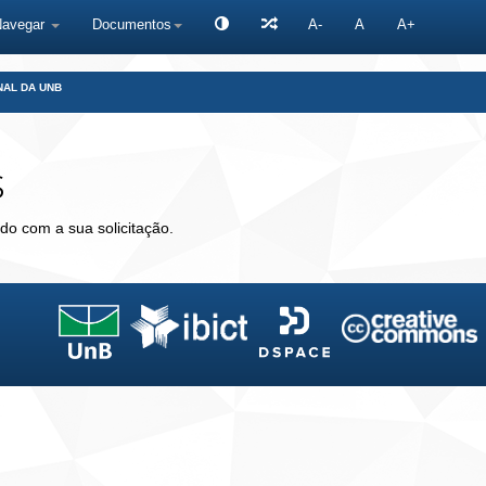
Navegar
Documentos
A-
A
A+
NAL DA UNB
s
do com a sua solicitação.