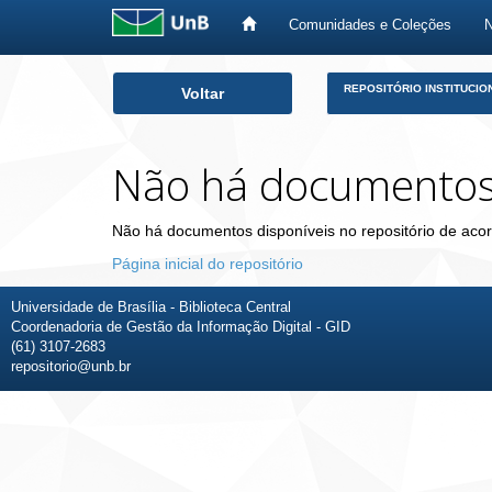
Comunidades e Coleções
Skip
REPOSITÓRIO INSTITUCIO
Voltar
navigation
Não há documento
Não há documentos disponíveis no repositório de acor
Página inicial do repositório
Universidade de Brasília - Biblioteca Central
Coordenadoria de Gestão da Informação Digital - GID
(61) 3107-2683
repositorio@unb.br