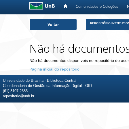
Comunidades e Coleções
Skip
REPOSITÓRIO INSTITUCIO
Voltar
navigation
Não há documento
Não há documentos disponíveis no repositório de acor
Página inicial do repositório
Universidade de Brasília - Biblioteca Central
Coordenadoria de Gestão da Informação Digital - GID
(61) 3107-2683
repositorio@unb.br