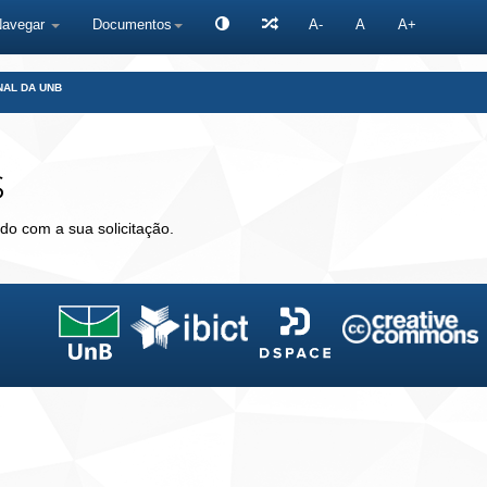
Navegar
Documentos
A-
A
A+
NAL DA UNB
s
do com a sua solicitação.