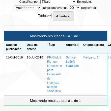
Classificar por:
Em ordem:
Resultados/Página
Registro(s):
Mostrando resultados 1 a 1 de 1
Data de
Data de
Título
Autor(es)
Orientador(es)
Co
publicação
defesa
11-Out-2016
15-Jul-2016
PR-OWL 2
Santos,
Weigang, Li
La
RL : um
Laécio
formalismo
Lima dos
para
tratamento
de
incerteza
na web
semântica
Mostrando resultados 1 a 1 de 1