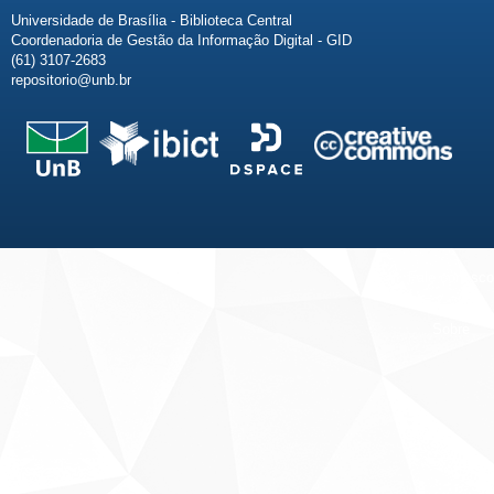
Universidade de Brasília - Biblioteca Central
Coordenadoria de Gestão da Informação Digital - GID
(61) 3107-2683
repositorio@unb.br
Fale conosco
Sobre