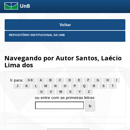
Skip
Voltar
navigation
REPOSITÓRIO INSTITUCIONAL DA UNB
Navegando por Autor Santos, Laécio
Lima dos
Ir para:
0-9
A
B
C
D
E
F
G
H
I
J
K
L
M
N
O
P
Q
R
S
T
U
V
W
X
Y
Z
ou entre com as primeiras letras: