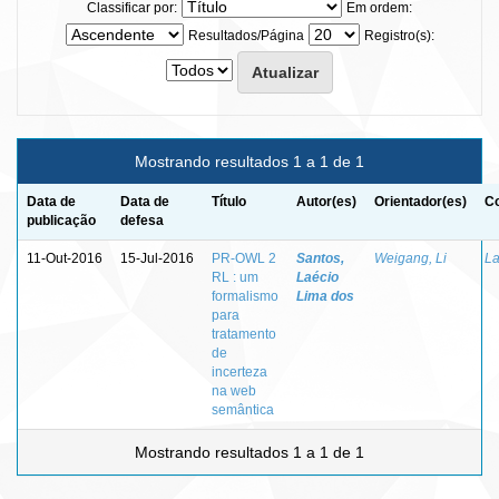
Classificar por:
Em ordem:
Resultados/Página
Registro(s):
Mostrando resultados 1 a 1 de 1
Data de
Data de
Título
Autor(es)
Orientador(es)
Co
publicação
defesa
11-Out-2016
15-Jul-2016
PR-OWL 2
Santos,
Weigang, Li
La
RL : um
Laécio
formalismo
Lima dos
para
tratamento
de
incerteza
na web
semântica
Mostrando resultados 1 a 1 de 1