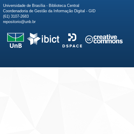
Universidade de Brasília - Biblioteca Central
Coordenadoria de Gestão da Informação Digital - GID
(61) 3107-2683
repositorio@unb.br
Fale conosco
Sobre