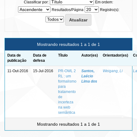
Classificar por:
Em ordem:
Resultados/Página
Registro(s):
Mostrando resultados 1 a 1 de 1
Data de
Data de
Título
Autor(es)
Orientador(es)
Co
publicação
defesa
11-Out-2016
15-Jul-2016
PR-OWL 2
Santos,
Weigang, Li
La
RL : um
Laécio
formalismo
Lima dos
para
tratamento
de
incerteza
na web
semântica
Mostrando resultados 1 a 1 de 1