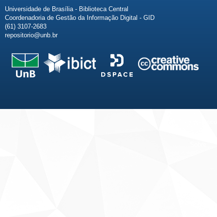
Universidade de Brasília - Biblioteca Central
Coordenadoria de Gestão da Informação Digital - GID
(61) 3107-2683
repositorio@unb.br
Fale conosco
Sobre