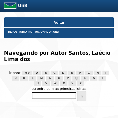
Skip
Voltar
navigation
REPOSITÓRIO INSTITUCIONAL DA UNB
Navegando por Autor Santos, Laécio
Lima dos
Ir para:
0-9
A
B
C
D
E
F
G
H
I
J
K
L
M
N
O
P
Q
R
S
T
U
V
W
X
Y
Z
ou entre com as primeiras letras: