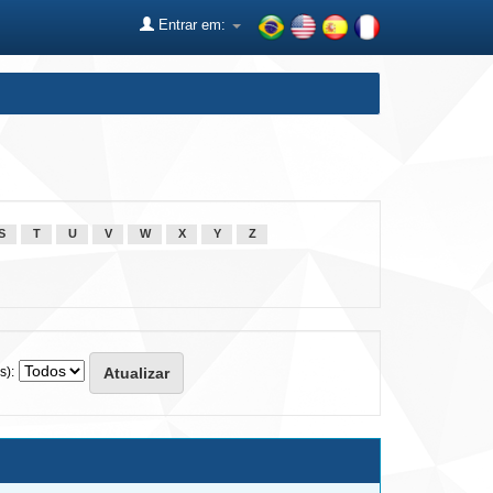
Entrar em:
S
T
U
V
W
X
Y
Z
s):