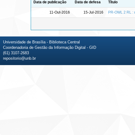
Data de publicação
Data de defesa
Título
11-Out-2016
15-Jul-2016
PR-OWL 2 RL : u
Universidade de Brasília - Biblioteca Central
Coordenadoria de Gestão da Informação Digital - GID
(61) 3107-2683
repositorio@unb.br