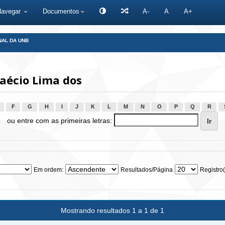
Navegar
Documentos
A-
A
A+
NAL DA UNB
aécio Lima dos
F
G
H
I
J
K
L
M
N
O
P
Q
R
ou entre com as primeiras letras:
Em ordem:
Resultados/Página
Registro(
Mostrando resultados 1 a 1 de 1