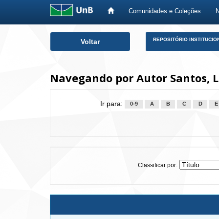
Comunidades e Coleções
Skip
REPOSITÓRIO INSTITUCIO
Voltar
navigation
Navegando por Autor Santos, L
Ir para:
0-9
A
B
C
D
E
Classificar por: