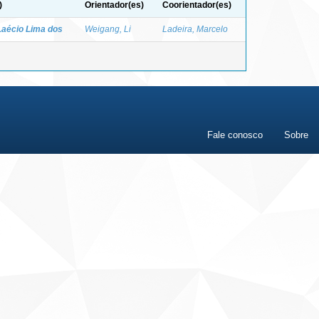
)
Orientador(es)
Coorientador(es)
Laécio Lima dos
Weigang, Li
Ladeira, Marcelo
Fale conosco
Sobre