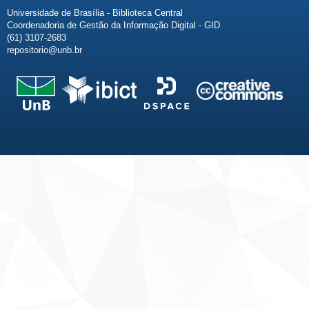
Universidade de Brasília - Biblioteca Central
Coordenadoria de Gestão da Informação Digital - GID
(61) 3107-2683
repositorio@unb.br
Fale conosco
Sobre