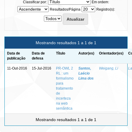
Classificar por:
Em ordem:
Resultados/Página
Registro(s):
Mostrando resultados 1 a 1 de 1
Data de
Data de
Título
Autor(es)
Orientador(es)
Co
publicação
defesa
11-Out-2016
15-Jul-2016
PR-OWL 2
Santos,
Weigang, Li
La
RL : um
Laécio
formalismo
Lima dos
para
tratamento
de
incerteza
na web
semântica
Mostrando resultados 1 a 1 de 1