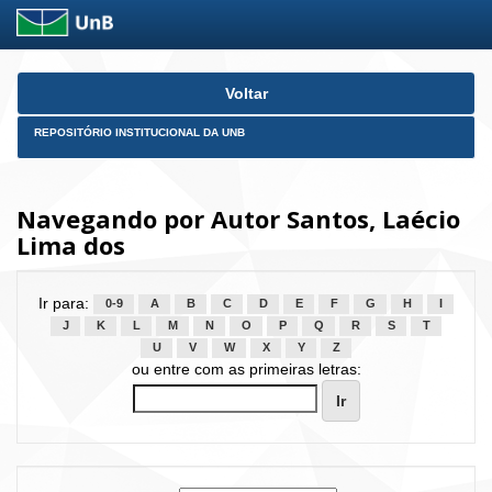
Skip
Voltar
navigation
REPOSITÓRIO INSTITUCIONAL DA UNB
Navegando por Autor Santos, Laécio
Lima dos
Ir para:
0-9
A
B
C
D
E
F
G
H
I
J
K
L
M
N
O
P
Q
R
S
T
U
V
W
X
Y
Z
ou entre com as primeiras letras: