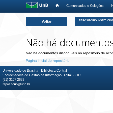
Comunidades e Coleções
Skip
REPOSITÓRIO INSTITUCIO
Voltar
navigation
Não há documento
Não há documentos disponíveis no repositório de acor
Página inicial do repositório
Universidade de Brasília - Biblioteca Central
Coordenadoria de Gestão da Informação Digital - GID
(61) 3107-2683
repositorio@unb.br