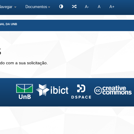
Navegar
Documentos
A-
A
A+
NAL DA UNB
s
do com a sua solicitação.