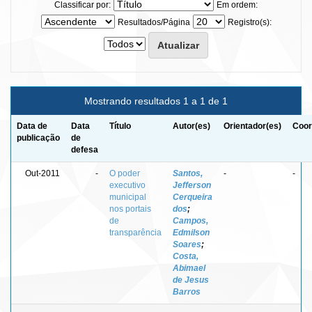
Classificar por:
Em ordem:
Resultados/Página
Registro(s):
Mostrando resultados 1 a 1 de 1
Data de
Data
Título
Autor(es)
Orientador(es)
Coor
publicação
de
defesa
Out-2011
-
O poder
Santos,
-
-
executivo
Jefferson
municipal
Cerqueira
nos portais
dos
;
de
Campos,
transparência
Edmilson
Soares
;
Costa,
Abimael
de Jesus
Barros