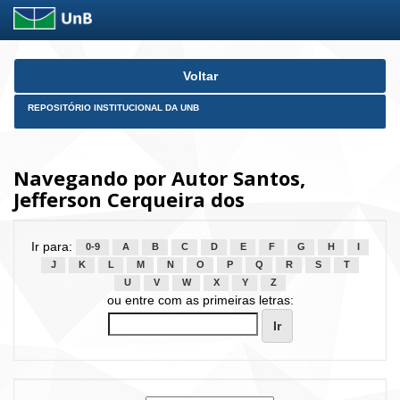
Skip
Voltar
navigation
REPOSITÓRIO INSTITUCIONAL DA UNB
Navegando por Autor Santos,
Jefferson Cerqueira dos
Ir para:
0-9
A
B
C
D
E
F
G
H
I
J
K
L
M
N
O
P
Q
R
S
T
U
V
W
X
Y
Z
ou entre com as primeiras letras: