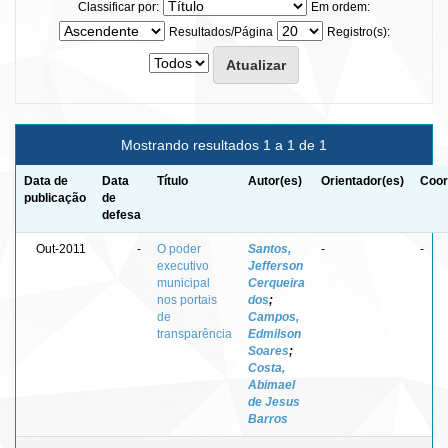
Classificar por:
Em ordem:
Resultados/Página
Registro(s):
Mostrando resultados 1 a 1 de 1
Data de
Data
Título
Autor(es)
Orientador(es)
Coor
publicação
de
defesa
Out-2011
-
O poder
Santos,
-
-
executivo
Jefferson
municipal
Cerqueira
nos portais
dos
;
de
Campos,
transparência
Edmilson
Soares
;
Costa,
Abimael
de Jesus
Barros