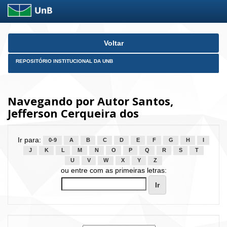
Skip
Voltar
navigation
REPOSITÓRIO INSTITUCIONAL DA UNB
Navegando por Autor Santos,
Jefferson Cerqueira dos
Ir para:
0-9
A
B
C
D
E
F
G
H
I
J
K
L
M
N
O
P
Q
R
S
T
U
V
W
X
Y
Z
ou entre com as primeiras letras: