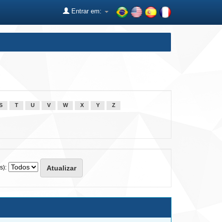
Entrar em:
S
T
U
V
W
X
Y
Z
s):