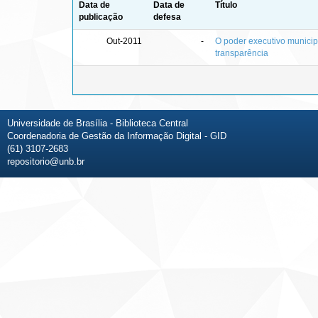
Data de
Data de
Título
publicação
defesa
Out-2011
-
O poder executivo municip
transparência
Universidade de Brasília - Biblioteca Central
Coordenadoria de Gestão da Informação Digital - GID
(61) 3107-2683
repositorio@unb.br