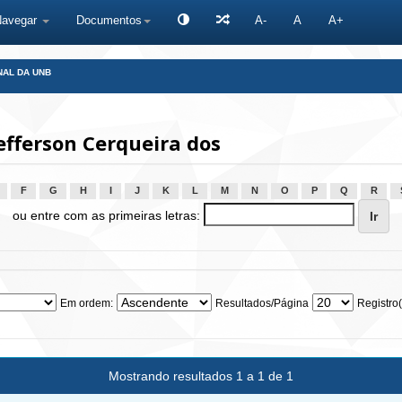
Navegar
Documentos
A-
A
A+
NAL DA UNB
efferson Cerqueira dos
F
G
H
I
J
K
L
M
N
O
P
Q
R
ou entre com as primeiras letras:
Em ordem:
Resultados/Página
Registro(
Mostrando resultados 1 a 1 de 1