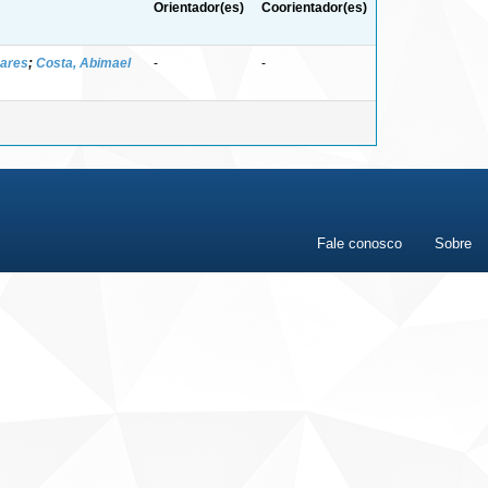
Orientador(es)
Coorientador(es)
ares
;
Costa, Abimael
-
-
Fale conosco
Sobre