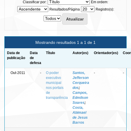
Classificar por:
Em ordem:
Resultados/Página
Registro(s):
Mostrando resultados 1 a 1 de 1
Data de
Data
Título
Autor(es)
Orientador(es)
Coor
publicação
de
defesa
Out-2011
-
O poder
Santos,
-
-
executivo
Jefferson
municipal
Cerqueira
nos portais
dos
;
de
Campos,
transparência
Edmilson
Soares
;
Costa,
Abimael
de Jesus
Barros