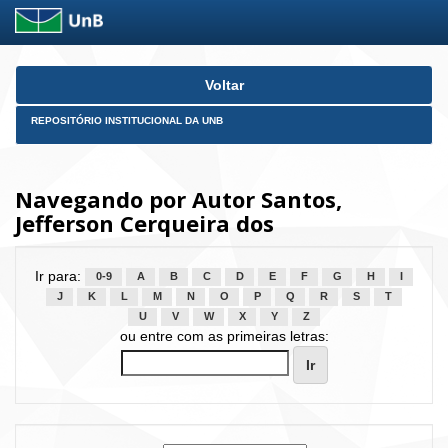
Skip
Voltar
navigation
REPOSITÓRIO INSTITUCIONAL DA UNB
Navegando por Autor Santos,
Jefferson Cerqueira dos
Ir para:
0-9
A
B
C
D
E
F
G
H
I
J
K
L
M
N
O
P
Q
R
S
T
U
V
W
X
Y
Z
ou entre com as primeiras letras: